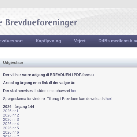
Jump to navigation
evduesport
Kapflyvning
Vejret
DdBs medlemsbla
Udgivelser
Der vil her være adgang til BREVDUEN i PDF-format
.
Årstal og årgang er et link til det valgte år.
Der skal henvises til siden om ophavsret
her.
Spørgeskema for vindere. Til brug i Brevduen kan downloads
her!
2026 - årgang 144
2026 nr.1
2026 nr 2
2026 nr 3
2026 nr 4
2026 nr 5
2026 nr 6
2026 nr 7