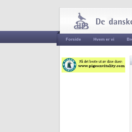
Hovedmenu
Forside
Hvem er vi
Br