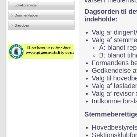
varsel i medlemsb
Lokalforeninger
Dagsorden til d
Dommerklubber
indeholde:
Brevduen
Valg af dirigent
Valg af stemme
A: blandt re
B: blandt tilh
Formandens bere
Godkendelse af 
Valg til hovedb
Valg af løslade
Valg af revisor
Indkomne forsl
Stemmeberettig
Hovedbestyrel
Sektionsklubf