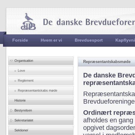
Jum
Hovedmenu
Forside
Hvem er vi
Brevduesport
Kapflyvn
Organisation
Repræsentantskabsmøde
Love
De danske Brevd
Reglement
repræsentantsk
Repræsentantskabs møde
Repræsentantska
Brevdueforeninge
Historie
Bestyrelsen
Ordinært repræ
afholdes en gang 
Sekretariatet
opgivet dagsorde
Sektioner