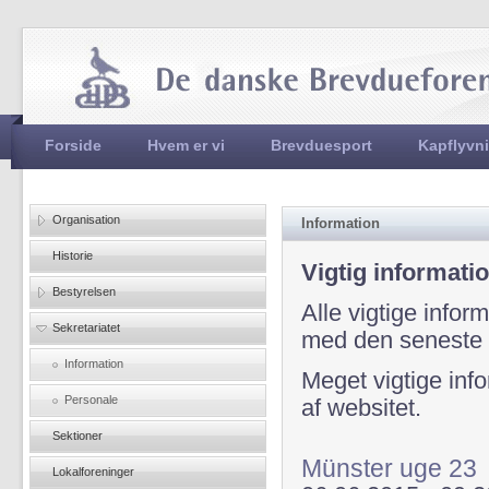
Jum
Hovedmenu
Forside
Hvem er vi
Brevduesport
Kapflyvn
Organisation
Information
Historie
Vigtig informatio
Bestyrelsen
Alle vigtige inform
Sekretariatet
med den seneste 
Information
Meget vigtige info
Personale
af websitet.
Sektioner
Münster uge 23
Lokalforeninger