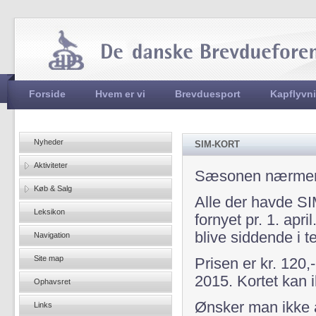
Jum
Hovedmenu
Forside
Hvem er vi
Brevduesport
Kapflyvn
Nyheder
SIM-KORT
Aktiviteter
Sæsonen nærmer s
Køb & Salg
Alle der havde SI
Leksikon
fornyet pr. 1. apr
blive siddende i 
Navigation
Site map
Prisen er kr. 120,
2015. Kortet kan i
Ophavsret
Ønsker man ikke at
Links