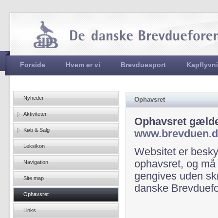
Jum
Hovedmenu
Forside
Hvem er vi
Brevduesport
Kapflyvn
Nyheder
Ophavsret
Aktiviteter
Ophavsret gælde
Køb & Salg
www.brevduen.d
Leksikon
Websitet er besky
ophavsret, og må h
Navigation
gengives uden skr
Site map
danske Brevduefo
Ophavsret
Links