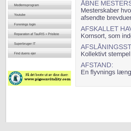
ÅBNE MESTER
Medlemsprogram
Mesterskaber hvor
Youtube
afsendte brevduer
Forenings login
AFSKALLET HA
Reparation af TauRIS + Prisliste
Kornsort, som indg
Superbruger IT
AFSLÅNINGSST
Kollektivt stempel
Find duens ejer
AFSTAND:
En flyvnings længd