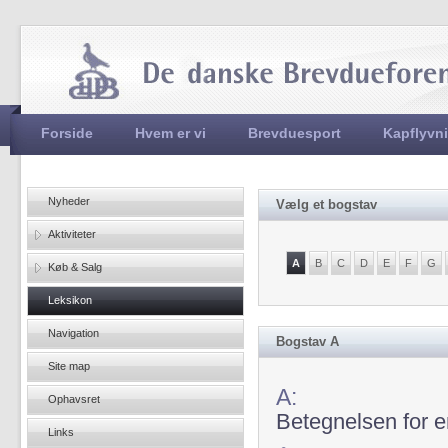
Jum
Hovedmenu
Forside
Hvem er vi
Brevduesport
Kapflyvn
Nyheder
Vælg et bogstav
Aktiviteter
A
B
C
D
E
F
G
Køb & Salg
Leksikon
Navigation
Bogstav A
Site map
A:
Ophavsret
Betegnelsen for e
Links