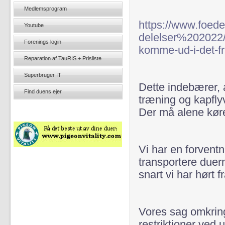
Medlemsprogram
https://www.foed
Youtube
delelser%20202
Forenings login
komme-ud-i-det-fr
Reparation af TauRIS + Prisliste
Superbruger IT
Dette indebærer, 
Find duens ejer
træning og kapfly
Der må alene kør
Vi har en forventn
transportere duer
snart vi har hørt 
Vores sag omkring
restriktioner ved 