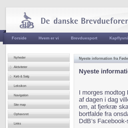
Jum
Hovedmenu
Forside
Hvem er vi
Brevduesport
Kapflyvn
Nyheder
Nyeste information fra Føde
Aktiviteter
Nyeste informati
Køb & Salg
Leksikon
I morges modtog D
Navigation
af dagen i dag vi
Site map
om, at fjerkræ sk
bortfalde fra onsd
Ophavsret
DdB’s Facebook-si
Links