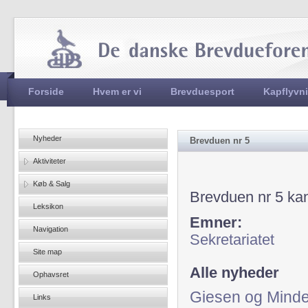
Jum
Hovedmenu
Forside
Hvem er vi
Brevduesport
Kapflyvn
Nyheder
Brevduen nr 5
Aktiviteter
Køb & Salg
Brevduen nr 5 ka
Leksikon
Emner:
Navigation
Sekretariatet
Site map
Alle nyheder
Ophavsret
Giesen og Mind
Links