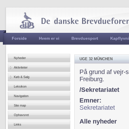
Jum
Hovedmenu
Forside
Hvem er vi
Brevduesport
Kapflyvn
Nyheder
UGE 32 MÜNCHEN
Aktiviteter
På grund af vejr-s
Køb & Salg
Freiburg.
Leksikon
/Sekretariatet
Navigation
Emner:
Site map
Sekretariatet
Ophavsret
Alle nyheder
Links