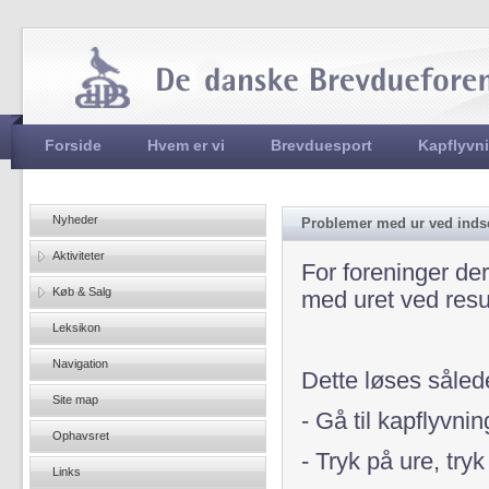
Jum
Hovedmenu
Forside
Hvem er vi
Brevduesport
Kapflyvn
Nyheder
Problemer med ur ved indsen
Aktiviteter
For foreninger de
Køb & Salg
med uret ved resu
Leksikon
Navigation
Dette løses såle
Site map
- Gå til kapflyvni
Ophavsret
- Tryk på ure, try
Links