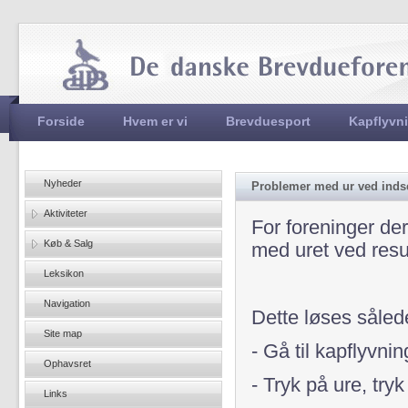
Jum
Hovedmenu
Forside
Hvem er vi
Brevduesport
Kapflyvn
Nyheder
Problemer med ur ved indsen
Aktiviteter
For foreninger de
Køb & Salg
med uret ved resu
Leksikon
Navigation
Dette løses såle
Site map
- Gå til kapflyvni
Ophavsret
- Tryk på ure, try
Links