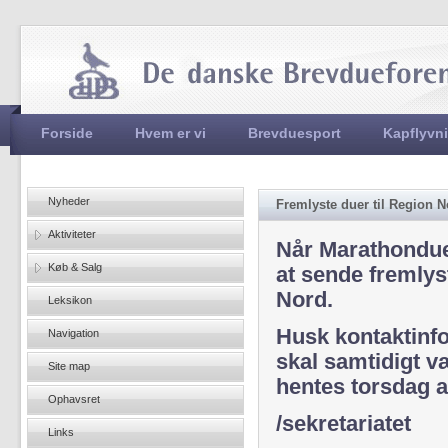
Jum
Hovedmenu
Forside
Hvem er vi
Brevduesport
Kapflyvn
Nyheder
Fremlyste duer til Region N
Aktiviteter
Når Marathonduer
Køb & Salg
at sende fremlys
Nord.
Leksikon
Husk kontaktinf
Navigation
skal samtidigt v
Site map
hentes torsdag a
Ophavsret
/sekretariatet
Links