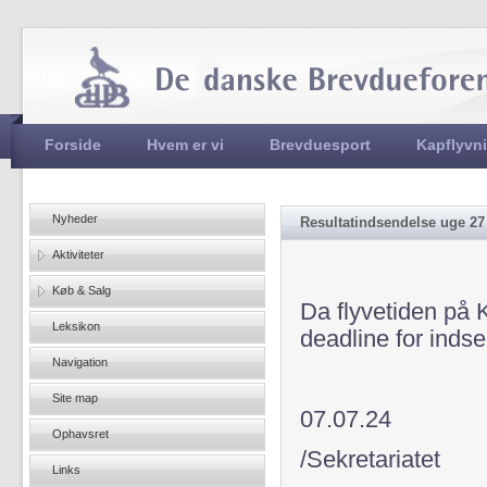
Jum
Hovedmenu
Forside
Hvem er vi
Brevduesport
Kapflyvn
Nyheder
Resultatindsendelse uge 27
Aktiviteter
Køb & Salg
Da flyvetiden på K
Leksikon
deadline for indsen
Navigation
Site map
07.07.24
Ophavsret
/Sekretariatet
Links