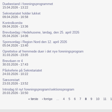
Duebestand i foreningsprogrammet
15.04.2026 - 13:22
Sekretariatet holder lukket
09.04.2026 - 16:58
Kontrolkomite
09.04.2026 - 13:36
Brevduedag i Hedehusene, lørdag, den 25. april 2026
05.04.2026 - 14:06
Sponsordag i Region Nord den 12. april 2026
05.04.2026 - 13:40
Oprettelse af fremmede duer i det nye foreningsprogram
31.03.2026 - 23:05
Brevduen nr 4
30.03.2026 - 17:43
Påskeferie på Sekretariatet
24.03.2026 - 10:22
Sæsonstart
23.03.2026 - 13:52
Introdag til nyt foreningsprogram/sektionsprogram
20.03.2026 - 10:50
« første
‹ forrige
…
4
5
6
7
8
9
10
11
1
Sider