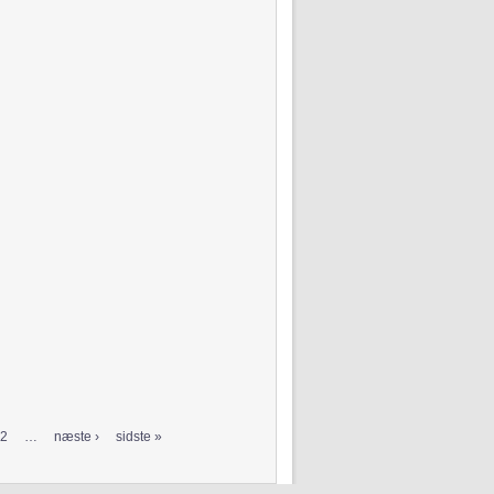
2
…
næste ›
sidste »