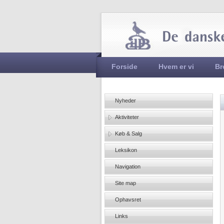
Hovedmenu
Forside
Hvem er vi
Br
Nyheder
Aktiviteter
Køb & Salg
Leksikon
Navigation
Site map
Ophavsret
Links