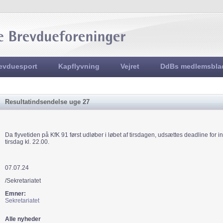
Jump to navigation
evduesport
Kapflyvning
Vejret
DdBs medlemsbla
Resultatindsendelse uge 27
Da flyvetiden på KfK 91 først udløber i løbet af tirsdagen, udsættes deadline for ind
tirsdag kl. 22.00.
07.07.24
/Sekretariatet
Emner:
Sekretariatet
Alle nyheder