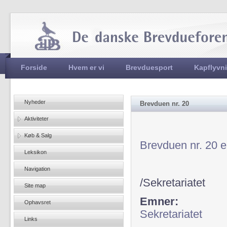
Jum
Hovedmenu
Forside
Hvem er vi
Brevduesport
Kapflyvn
Nyheder
Brevduen nr. 20
Aktiviteter
Køb & Salg
Brevduen nr. 20 e
Leksikon
Navigation
/Sekretariatet
Site map
Emner:
Ophavsret
Sekretariatet
Links