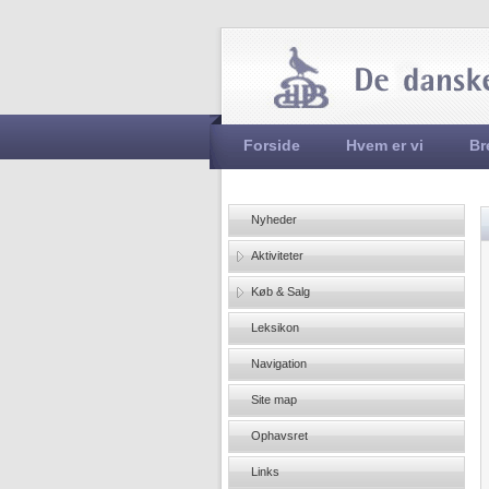
Hovedmenu
Forside
Hvem er vi
Br
Nyheder
Aktiviteter
Køb & Salg
Leksikon
Navigation
Site map
Ophavsret
Links