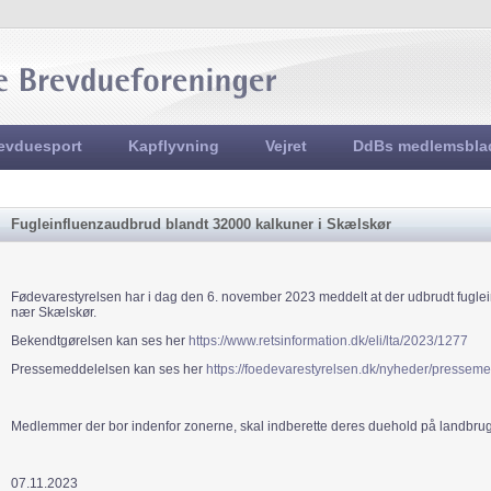
Jump to navigation
evduesport
Kapflyvning
Vejret
DdBs medlemsbla
Fugleinfluenzaudbrud blandt 32000 kalkuner i Skælskør
Fødevarestyrelsen har i dag den 6. november 2023 meddelt at der udbrudt fugle
nær Skælskør.
Bekendtgørelsen kan ses her
https://www.retsinformation.dk/eli/lta/2023/1277
Pressemeddelelsen kan ses her
https://foedevarestyrelsen.dk/nyheder/presse
Medlemmer der bor indenfor zonerne, skal indberette deres duehold på landbru
07.11.2023