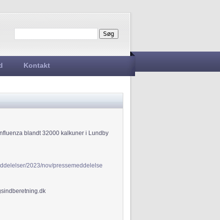
Søg
Søgefelt
d
Kontakt
influenza blandt 32000 kalkuner i Lundby
meddelelser/2023/nov/pressemeddelelse
gsindberetning.dk