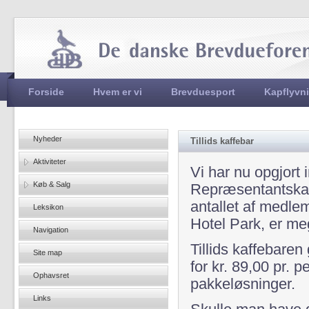
Jum
Hovedmenu
Forside
Hvem er vi
Brevduesport
Kapflyvn
Nyheder
Tillids kaffebar
Aktiviteter
Vi har nu opgjort 
Køb & Salg
Repræsentantska
antallet af medlemm
Leksikon
Hotel Park, er me
Navigation
Tillids kaffebaren
Site map
for kr. 89,00 pr. 
Ophavsret
pakkeløsninger.
Links