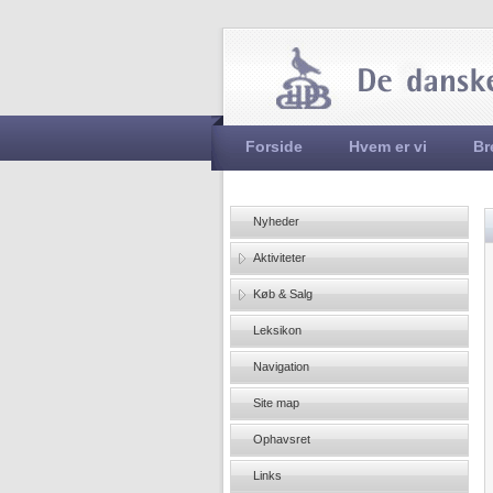
Hovedmenu
Forside
Hvem er vi
Br
Nyheder
Aktiviteter
Køb & Salg
Leksikon
Navigation
Site map
Ophavsret
Links