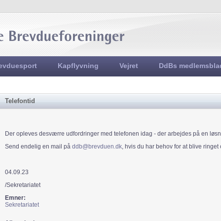
Jump to navigation
evduesport
Kapflyvning
Vejret
DdBs medlemsbla
Telefontid
Der opleves desværre udfordringer med telefonen idag - der arbejdes på en løsn
Send endelig en mail på
ddb@brevduen.dk
, hvis du har behov for at blive ringet
04.09.23
/Sekretariatet
Emner:
Sekretariatet