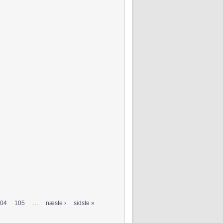
04
105
…
næste ›
sidste »