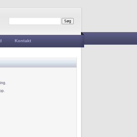
Søg
Søgefelt
d
Kontakt
ing.
 op.