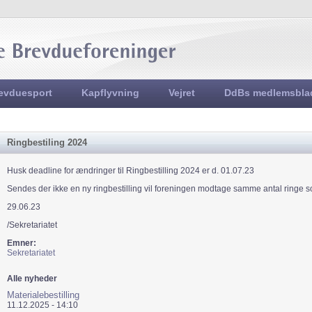
Jump to navigation
evduesport
Kapflyvning
Vejret
DdBs medlemsbla
Ringbestiling 2024
Husk deadline for ændringer til Ringbestilling 2024 er d. 01.07.23
Sendes der ikke en ny ringbestilling vil foreningen modtage samme antal ringe
29.06.23
/Sekretariatet
Emner:
Sekretariatet
Alle nyheder
Materialebestilling
11.12.2025 - 14:10