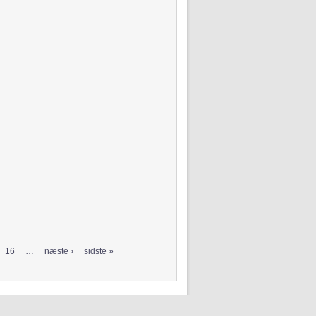
16
…
næste ›
sidste »