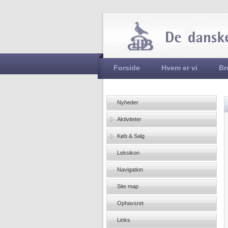
Hovedmenu
Forside
Hvem er vi
Br
Nyheder
Aktiviteter
Køb & Salg
Leksikon
Navigation
Site map
Ophavsret
Links