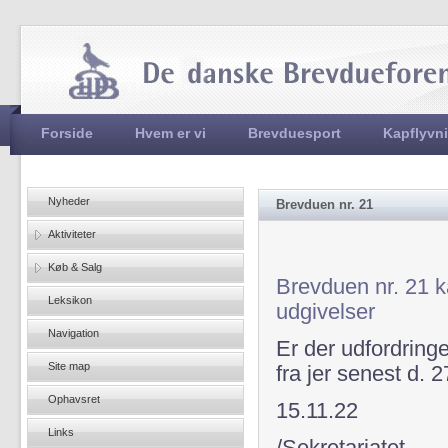
Jum
Hovedmenu
Forside
Hvem er vi
Brevduesport
Kapflyvn
Nyheder
Brevduen nr. 21
Aktiviteter
Køb & Salg
Brevduen nr. 21 k
Leksikon
udgivelser
Navigation
Er der udfordring
Site map
fra jer senest d. 2
Ophavsret
15.11.22
Links