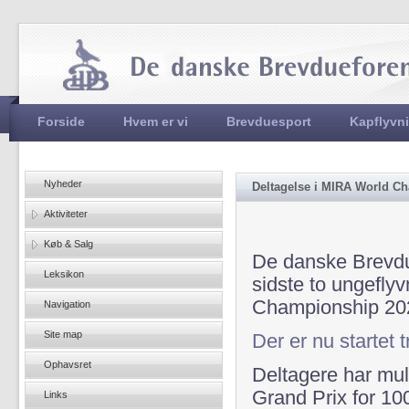
Jum
Hovedmenu
Forside
Hvem er vi
Brevduesport
Kapflyvn
Nyheder
Deltagelse i MIRA World C
Aktiviteter
Køb & Salg
De danske Brevdue
Leksikon
sidste to ungeflyv
Championship 20
Navigation
Site map
Der er nu startet
Ophavsret
Deltagere har mulg
Grand Prix for 100
Links