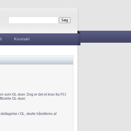
Søg
Søgefelt
d
Kontakt
n som OL-duer. Dog er det et krav fra FCI
fficielle OL-duer.
deltagelse i OL, skulle håndteres af