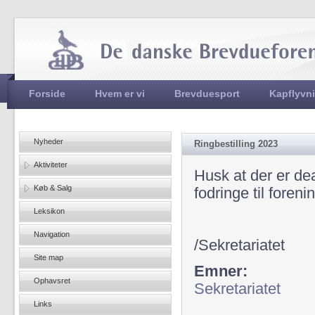
Jum
Hovedmenu
Forside
Hvem er vi
Brevduesport
Kapflyvn
Nyheder
Ringbestilling 2023
Aktiviteter
Husk at der er de
Køb & Salg
fodringe til foreni
Leksikon
Navigation
/Sekretariatet
Site map
Emner:
Ophavsret
Sekretariatet
Links