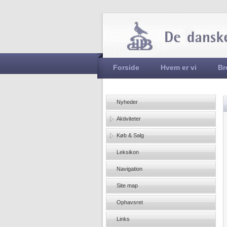
Hovedmenu
Forside
Hvem er vi
Br
Nyheder
Aktiviteter
Køb & Salg
Leksikon
Navigation
Site map
Ophavsret
Links