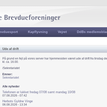
Jump to navigation
evduesport
Kapflyvning
Vejret
DdBs medlemsbla
Ude af drift
På grund en fejl på vores server har hjemmesiden været ude af drift fra tirsdag den
kl. ca. 16.00.
/Sekretariatet
Emner:
Sekretariatet
Alle nyheder
Telefonen er lukket fredag 07/08 samt mandag 10/08
07.08.2026 - 07:42
Herbots Gyldne Vinge
06.08.2026 - 13:34