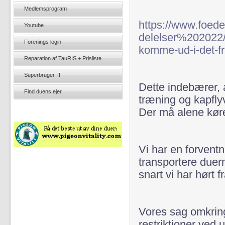
Medlemsprogram
https://www.foed
Youtube
delelser%20202
Forenings login
komme-ud-i-det-fr
Reparation af TauRIS + Prisliste
Superbruger IT
Dette indebærer, 
Find duens ejer
træning og kapfly
Der må alene kør
Vi har en forventn
transportere duer
snart vi har hørt 
Vores sag omkring
restriktioner ved 