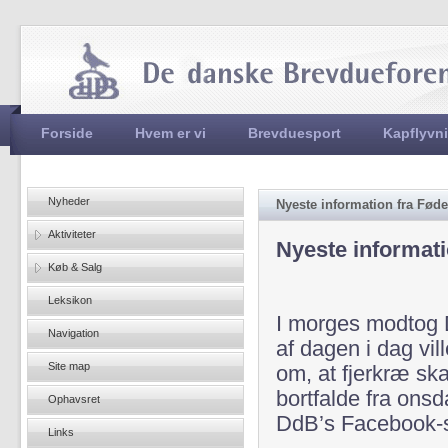
Jum
Hovedmenu
Forside
Hvem er vi
Brevduesport
Kapflyvn
Nyheder
Nyeste information fra Føde
Aktiviteter
Nyeste informati
Køb & Salg
Leksikon
I morges modtog D
Navigation
af dagen i dag vi
Site map
om, at fjerkræ sk
bortfalde fra onsd
Ophavsret
DdB’s Facebook-si
Links