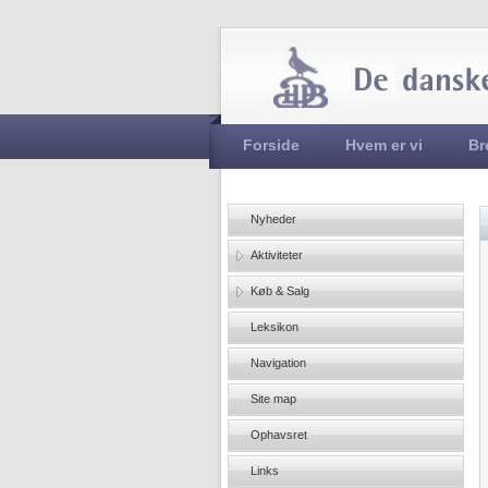
Hovedmenu
Forside
Hvem er vi
Br
Nyheder
Aktiviteter
Køb & Salg
Leksikon
Navigation
Site map
Ophavsret
Links