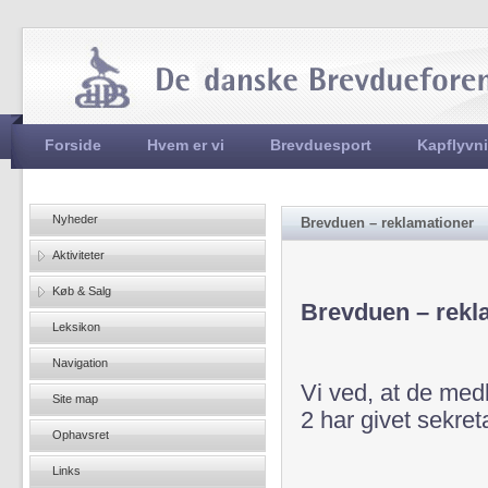
Jum
Hovedmenu
Forside
Hvem er vi
Brevduesport
Kapflyvn
Nyheder
Brevduen – reklamationer
Aktiviteter
Køb & Salg
Brevduen – rekl
Leksikon
Navigation
Vi ved, at de med
Site map
2 har givet sekret
Ophavsret
Links