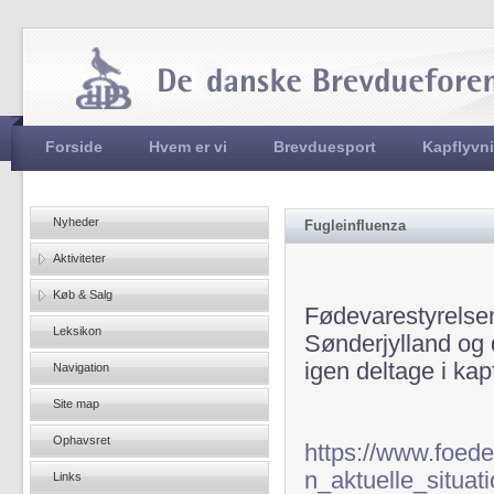
Jum
Hovedmenu
Forside
Hvem er vi
Brevduesport
Kapflyvn
Nyheder
Fugleinfluenza
Aktiviteter
Køb & Salg
Fødevarestyrelsen
Leksikon
Sønderjylland og 
igen deltage i kap
Navigation
Site map
Ophavsret
https://www.foede
n_aktuelle_situat
Links