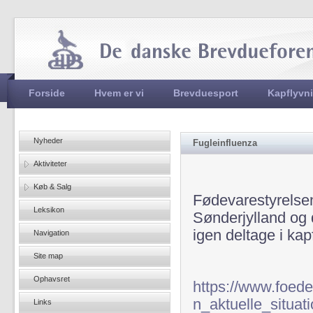
Jum
Hovedmenu
Forside
Hvem er vi
Brevduesport
Kapflyvn
Nyheder
Fugleinfluenza
Aktiviteter
Køb & Salg
Fødevarestyrelsen
Leksikon
Sønderjylland og 
igen deltage i kap
Navigation
Site map
Ophavsret
https://www.foede
n_aktuelle_situat
Links