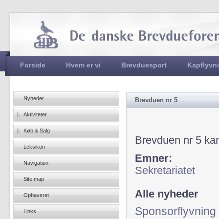
Jum
Hovedmenu
Forside
Hvem er vi
Brevduesport
Kapflyvn
Nyheder
Brevduen nr 5
Aktiviteter
Køb & Salg
Brevduen nr 5 ka
Leksikon
Emner:
Navigation
Sekretariatet
Site map
Alle nyheder
Ophavsret
Sponsorflyvning 
Links