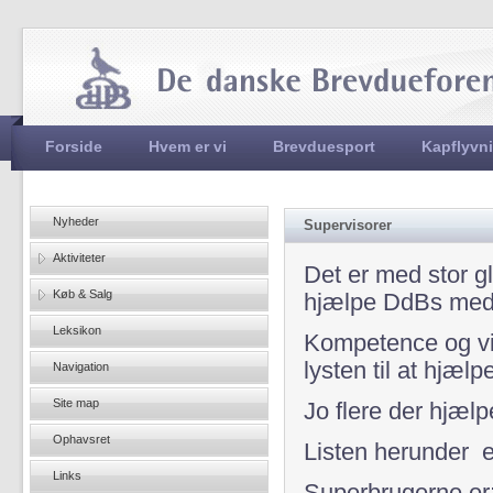
Jum
Hovedmenu
Forside
Hvem er vi
Brevduesport
Kapflyvn
Nyheder
Supervisorer
Aktiviteter
Det er med stor g
Køb & Salg
hjælpe DdBs med
Leksikon
Kompetence og vid
lysten til at hjælp
Navigation
Site map
Jo flere der hjælp
Ophavsret
Listen herunder e
Links