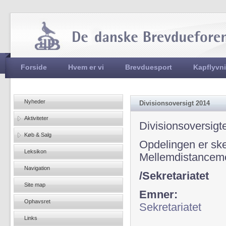
Jum
Hovedmenu
Forside
Hvem er vi
Brevduesport
Kapflyvn
Nyheder
Divisionsoversigt 2014
Aktiviteter
Divisionsoversigt
Køb & Salg
Opdelingen er ske
Leksikon
Mellemdistancemes
Navigation
/Sekretariatet
Site map
Emner:
Ophavsret
Sekretariatet
Links