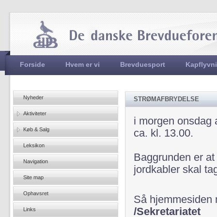
Jum
Hovedmenu
Forside
Hvem er vi
Brevduesport
Kapflyvn
Nyheder
STRØMAFBRYDELSE
Aktiviteter
i morgen onsdag a
Køb & Salg
ca. kl. 13.00.
Leksikon
Baggrunden er at 
Navigation
jordkabler skal ta
Site map
Ophavsret
Så hjemmesiden m
/Sekretariatet
Links