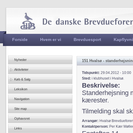
Jum
Hovedmenu
Forside
Hvem er vi
Brevduesport
Kapflyvn
Nyheder
151 Hvalsø - standerhejsni
Aktiviteter
Tidspunkt:
29.04.2012 - 10:00
Sted:
i klubhuset i Hvalsø.
Køb & Salg
Beskrivelse:
Leksikon
Standerhejsning 
kærester.
Navigation
Site map
Tilmelding skal sk
Ophavsret
Arrangør:
Hvalsø Brevduefore
Kontaktperson:
Per Kær Mølle
Links