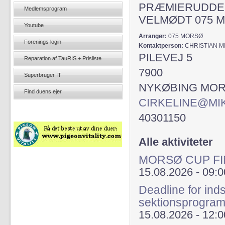
PRÆMIERUDDELI
Medlemsprogram
VELMØDT 075 
Youtube
Arrangør:
075 MORSØ
Forenings login
Kontaktperson:
CHRISTIAN M
PILEVEJ 5
Reparation af TauRIS + Prisliste
7900
Superbruger IT
NYKØBING MO
Find duens ejer
CIRKELINE@MI
40301150
Alle aktiviteter
MORSØ CUP FI
15.08.2026 - 09:0
Deadline for inds
sektionsprogra
15.08.2026 - 12:0