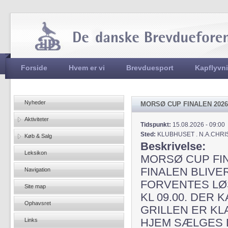
Jum
Hovedmenu
Forside
Hvem er vi
Brevduesport
Kapflyvn
Nyheder
MORSØ CUP FINALEN 2026
Aktiviteter
Tidspunkt:
15.08.2026 - 09:00
Sted:
KLUBHUSET . N.A.CHR
Køb & Salg
Beskrivelse:
Leksikon
MORSØ CUP FIN
FINALEN BLIVE
Navigation
FORVENTES LØS
Site map
KL 09.00. DER 
Ophavsret
GRILLEN ER KL
Links
HJEM SÆLGES 