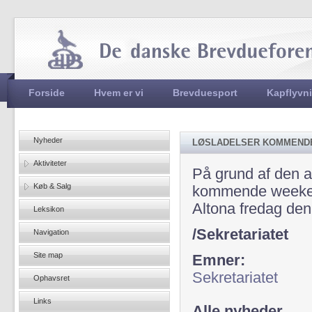
Jum
Hovedmenu
Forside
Hvem er vi
Brevduesport
Kapflyvn
Nyheder
LØSLADELSER KOMMENDE
Aktiviteter
På grund af den 
Køb & Salg
kommende weekend 
Altona fredag den 
Leksikon
/Sekretariatet
Navigation
Site map
Emner:
Sekretariatet
Ophavsret
Links
Alle nyheder