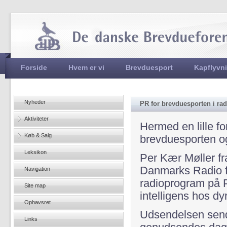
Jum
Hovedmenu
Forside
Hvem er vi
Brevduesport
Kapflyvn
Nyheder
PR for brevduesporten i rad
Aktiviteter
Hermed en lille f
Køb & Salg
brevduesporten og
Leksikon
Per Kær Møller fr
Danmarks Radio fo
Navigation
radioprogram på 
Site map
intelligens hos 
Ophavsret
Udsendelsen send
Links