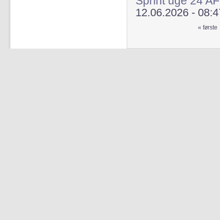
Sprint uge 24 A
12.06.2026 - 08:4
« første
Sider