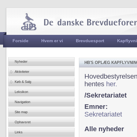
Jum
Hovedmenu
Forside
Hvem er vi
Brevduesport
Kapflyvn
Nyheder
HB'S OPLÆG KAPFLYVNING
Aktiviteter
Hovedbestyrelsens
Køb & Salg
hentes
her.
Leksikon
/Sekretariatet
Navigation
Emner:
Site map
Sekretariatet
Ophavsret
Alle nyheder
Links