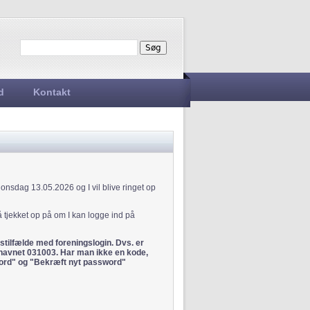
Søg
Søgefelt
d
Kontakt
 onsdag 13.05.2026 og I vil blive ringet op
å tjekket op på om I kan logge ind på
stilfælde med foreningslogin. Dvs. er
navnet 031003. Har man ikke en kode,
sword" og "Bekræft nyt password"