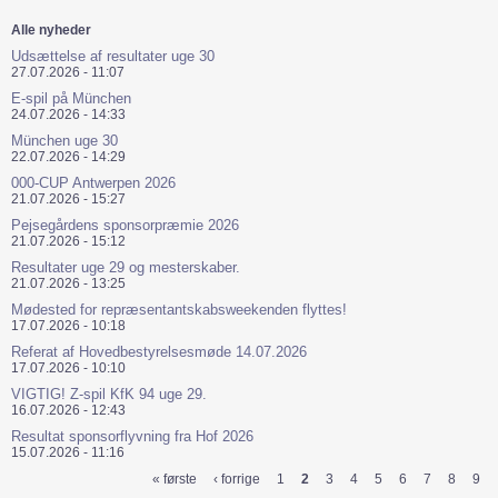
Alle nyheder
Udsættelse af resultater uge 30
27.07.2026 - 11:07
E-spil på München
24.07.2026 - 14:33
München uge 30
22.07.2026 - 14:29
000-CUP Antwerpen 2026
21.07.2026 - 15:27
Pejsegårdens sponsorpræmie 2026
21.07.2026 - 15:12
Resultater uge 29 og mesterskaber.
21.07.2026 - 13:25
Mødested for repræsentantskabsweekenden flyttes!
17.07.2026 - 10:18
Referat af Hovedbestyrelsesmøde 14.07.2026
17.07.2026 - 10:10
VIGTIG! Z-spil KfK 94 uge 29.
16.07.2026 - 12:43
Resultat sponsorflyvning fra Hof 2026
15.07.2026 - 11:16
« første
‹ forrige
1
2
3
4
5
6
7
8
9