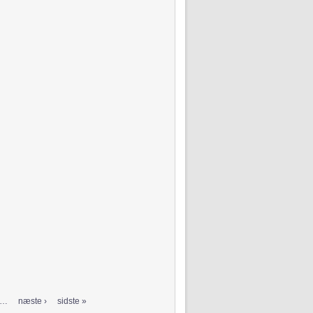
…
næste ›
sidste »