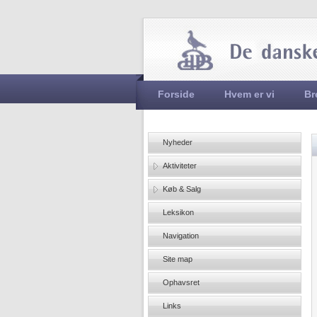
Hovedmenu
Forside
Hvem er vi
Br
Nyheder
Aktiviteter
Køb & Salg
Leksikon
Navigation
Site map
Ophavsret
Links