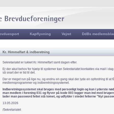
Jump to navigation
evduesport
Kapflyvning
Vejret
DdBs medlemsbla
Kr. Himmelfart & indberetning
Sekretariatet er lukket Kr. Himmelfart samt dagen efter.
Er der akut behov for hjælp til systemer kan Sekretariatet kontaktes via mail i dag
så snart der er tid til det.
Der er meget run på lige nu, og endnu en gang skal der lyde en opfordring til at f
medlemsprogrammer og indberetningssystemet.
Indberetningssystemet skal bruges med personligt login og kun i yderste nød
man medlem i forening 031 og flyver på kode 003 logger man ind med bruger
lader man password feltet stå tomet, og udfylder i stedet felterne "Nyt pas
13.05.2026
/Sekretariatet