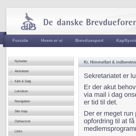
Jum
Hovedmenu
Forside
Hvem er vi
Brevduesport
Kapflyvn
Nyheder
Kr. Himmelfart & indberetn
Aktiviteter
Sekretariatet er l
Køb & Salg
Er der akut behov 
Leksikon
via mail i dag ons
er tid til det.
Navigation
Site map
Der er meget run 
opfordring til at 
Ophavsret
medlemsprogramm
Links