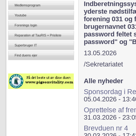
Indberetningssys
Medlemsprogram
yderste nødstilf
Youtube
forening 031 og 
brugernavnet 03
Forenings login
password feltet s
Reparation af TauRIS + Prisliste
password" og "B
Superbruger IT
13.05.2026
Find duens ejer
/Sekretariatet
Alle nyheder
Sponsordag i Re
05.04.2026 - 13:4
Oprettelse af fr
31.03.2026 - 23:0
Brevduen nr 4
30.03.2026 - 17:4