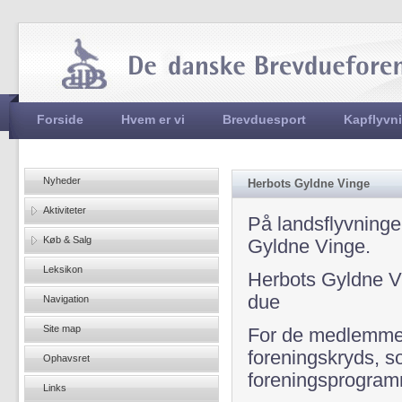
Jum
Hovedmenu
Forside
Hvem er vi
Brevduesport
Kapflyvn
Nyheder
Herbots Gyldne Vinge
Aktiviteter
På landsflyvninge
Køb & Salg
Gyldne Vinge.
Leksikon
Herbots Gyldne V
due
Navigation
Site map
For de medlemmer
foreningskryds, so
Ophavsret
foreningsprogram
Links