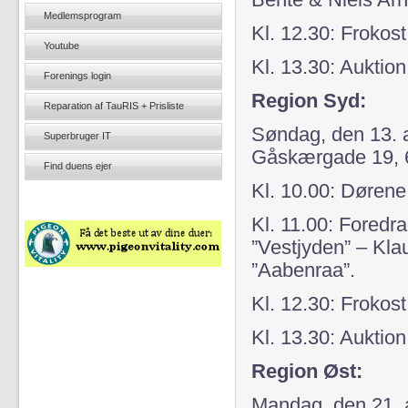
Bente & Niels Arn
Medlemsprogram
Kl. 12.30: Frokost
Youtube
Kl. 13.30: Auktion
Forenings login
Region Syd:
Reparation af TauRIS + Prisliste
Søndag, den 13. a
Superbruger IT
Gåskærgade 19, 
Find duens ejer
Kl. 10.00: Døren
Kl. 11.00: Fored
”Vestjyden” – Kla
”Aabenraa”.
Kl. 12.30: Frokost
Kl. 13.30: Auktion
Region Øst:
Mandag, den 21. 