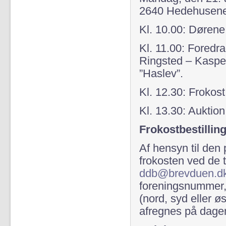
2640 Hedehusene
Kl. 10.00: Døren
Kl. 11.00: Fored
Ringsted – Kaspe
”Haslev”.
Kl. 12.30: Frokost
Kl. 13.30: Auktion
Frokostbestillin
Af hensyn til den 
frokosten ved de t
ddb@brevduen.d
foreningsnummer, 
(nord, syd eller øs
afregnes på dage