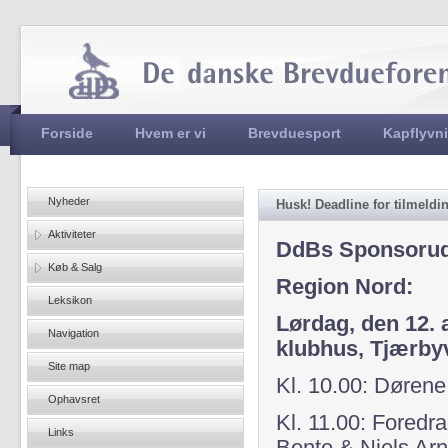
Jum
Hovedmenu
Forside
Hvem er vi
Brevduesport
Kapflyvn
Nyheder
Husk! Deadline for tilmeldin
Aktiviteter
DdBs Sponsorudv
Køb & Salg
Region Nord:
Leksikon
Lørdag, den 12. 
Navigation
klubhus, Tjærby
Site map
Kl. 10.00: Døren
Ophavsret
Kl. 11.00: Fored
Links