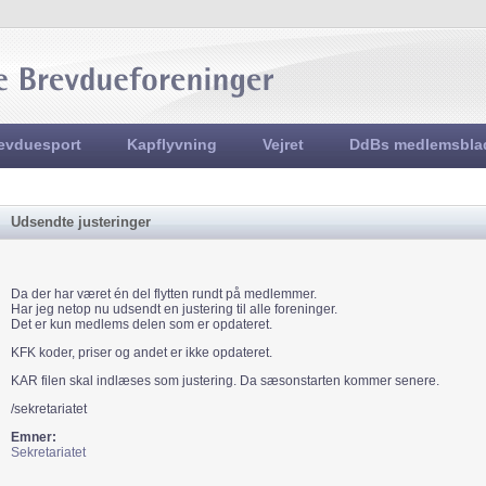
Jump to navigation
evduesport
Kapflyvning
Vejret
DdBs medlemsbla
Udsendte justeringer
Da der har været én del flytten rundt på medlemmer.
Har jeg netop nu udsendt en justering til alle foreninger.
Det er kun medlems delen som er opdateret.
KFK koder, priser og andet er ikke opdateret.
KAR filen skal indlæses som justering. Da sæsonstarten kommer senere.
/sekretariatet
Emner:
Sekretariatet