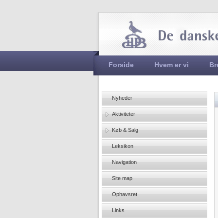
Hovedmenu
Forside
Hvem er vi
Br
Nyheder
Aktiviteter
Køb & Salg
Leksikon
Navigation
Site map
Ophavsret
Links