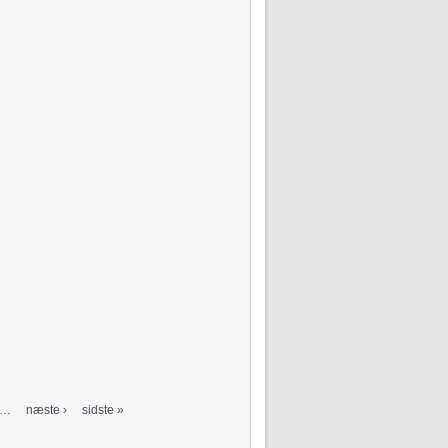
…
næste ›
sidste »