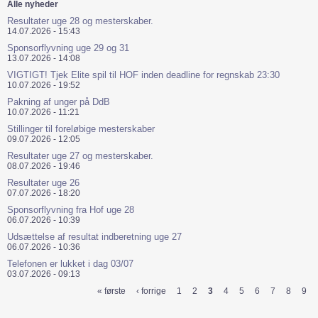
Alle nyheder
Resultater uge 28 og mesterskaber.
14.07.2026 - 15:43
Sponsorflyvning uge 29 og 31
13.07.2026 - 14:08
VIGTIGT! Tjek Elite spil til HOF inden deadline for regnskab 23:30
10.07.2026 - 19:52
Pakning af unger på DdB
10.07.2026 - 11:21
Stillinger til foreløbige mesterskaber
09.07.2026 - 12:05
Resultater uge 27 og mesterskaber.
08.07.2026 - 19:46
Resultater uge 26
07.07.2026 - 18:20
Sponsorflyvning fra Hof uge 28
06.07.2026 - 10:39
Udsættelse af resultat indberetning uge 27
06.07.2026 - 10:36
Telefonen er lukket i dag 03/07
03.07.2026 - 09:13
« første
‹ forrige
1
2
3
4
5
6
7
8
9
Sider