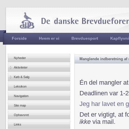
Jum
Hovedmenu
Forside
Hvem er vi
Brevduesport
Kapflyvn
Nyheder
Manglende indberetning af ri
Aktiviteter
Køb & Salg
Én del mangler at 
Leksikon
Deadlinen var 1-2
Navigation
Jeg har lavet en g
Site map
Det er vigtigt, at 
Ophavsret
ikke
via mail.
Links