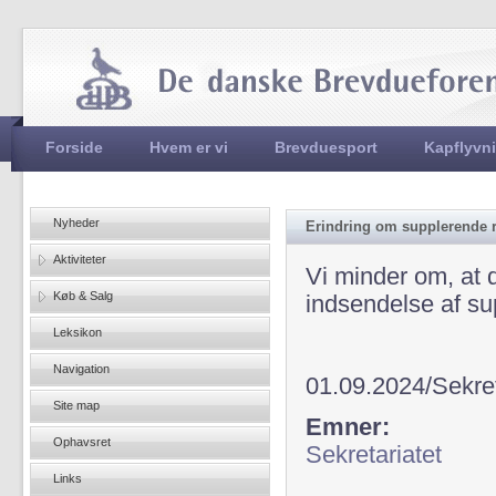
Jum
Hovedmenu
Forside
Hvem er vi
Brevduesport
Kapflyvn
Nyheder
Erindring om supplerende r
Aktiviteter
Vi minder om, at 
Køb & Salg
indsendelse af su
Leksikon
Navigation
01.09.2024/Sekret
Site map
Emner:
Ophavsret
Sekretariatet
Links