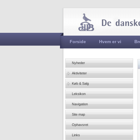
Hovedmenu
Forside
Hvem er vi
Br
Nyheder
Aktiviteter
Køb & Salg
Leksikon
Navigation
Site map
Ophavsret
Links