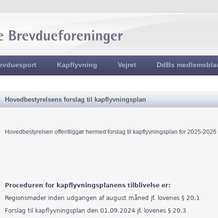
Jump to navigation
evduesport
Kapflyvning
Vejret
DdBs medlemsbla
Hovedbestyrelsens forslag til kapflyvningsplan
Hovedbestyrelsen offentliggør hermed forslag til kapflyvningsplan for 2025-202
Proceduren for kapflyvningsplanens tilblivelse er:
Regionsmøder inden udgangen af august måned jf. lovenes § 20.1
Forslag til kapflyvningsplan den 01.09.2024 jf. lovenes § 20.3