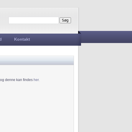
Søg
Søgefelt
d
Kontakt
6 og denne kan findes
her.