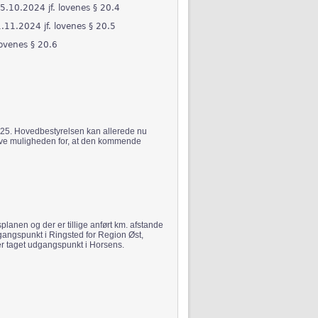
.10.2024 jf. lovenes § 20.4
1.11.2024 jf. lovenes § 20.5
lovenes § 20.6
25. Hovedbestyrelsen kan allerede nu
fprøve muligheden for, at den kommende
planen og der er tillige anført km. afstande
gangspunkt i Ringsted for Region Øst,
er taget udgangspunkt i Horsens.