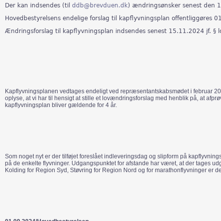
Der kan indsendes (til
ddb@brevduen.dk
) ændringsønsker senest den 15
Hovedbestyrelsens endelige forslag til kapflyvningsplan offentliggøres 0
Ændringsforslag til kapflyvningsplan indsendes senest 15.11.2024 jf. § 
Kapflyvningsplanen vedtages endeligt ved repræsentantskabsmødet i februar 20
oplyse, at vi har til hensigt at stille et lovændringsforslag med henblik på, at a
kapflyvningsplan bliver gældende for 4 år.
Som noget nyt er der tilføjet foreslået indleveringsdag og slipform på kapflyvnings
på de enkelte flyvninger. Udgangspunktet for afstande har været, at der tages ud
Kolding for Region Syd, Støvring for Region Nord og for marathonflyvninger er d