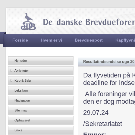
Jum
Hovedmenu
Forside
Hvem er vi
Brevduesport
Kapflyvn
Nyheder
Resultatindsendelse uge 30
Aktiviteter
Da flyvetiden på 
Køb & Salg
deadline for indsen
Leksikon
Alle foreninger vi
den er dog modta
Navigation
Site map
29.07.24
Ophavsret
/Sekretariatet
Links