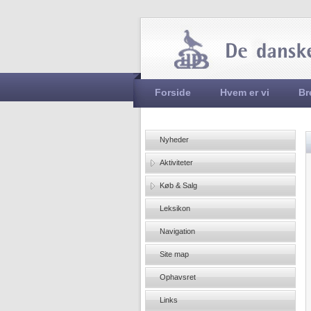
Hovedmenu
Forside
Hvem er vi
Br
Nyheder
Aktiviteter
Køb & Salg
Leksikon
Navigation
Site map
Ophavsret
Links