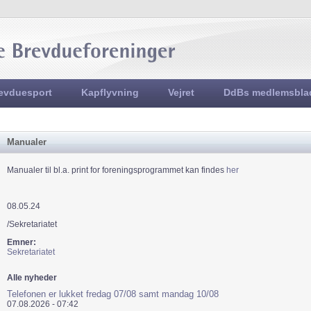
Jump to navigation
evduesport
Kapflyvning
Vejret
DdBs medlemsbla
Manualer
Manualer til bl.a. print for foreningsprogrammet kan findes
her
08.05.24
/Sekretariatet
Emner:
Sekretariatet
Alle nyheder
Telefonen er lukket fredag 07/08 samt mandag 10/08
07.08.2026 - 07:42