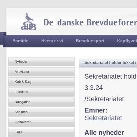
Jum
Hovedmenu
Forside
Hvem er vi
Brevduesport
Kapflyvn
Nyheder
Sekretariatet holder lukket
Aktiviteter
Sekretariatet hol
Køb & Salg
3.3.24
Leksikon
/Sekretariatet
Navigation
Emner:
Site map
Sekretariatet
Ophavsret
Alle nyheder
Links