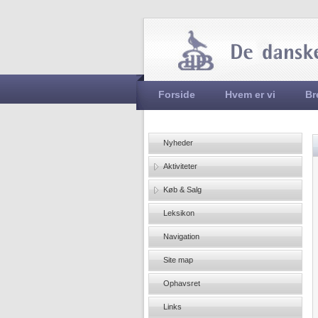
Hovedmenu
Forside
Hvem er vi
Br
Nyheder
Aktiviteter
Køb & Salg
Leksikon
Navigation
Site map
Ophavsret
Links